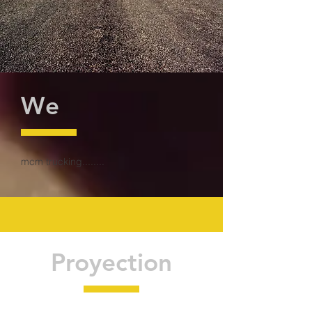
We
mcm trucking........
Proyection