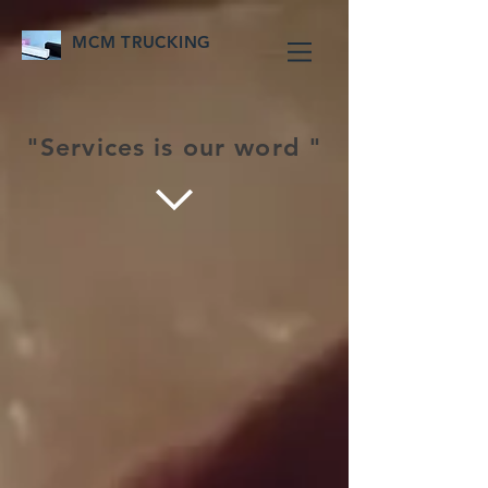
MCM TRUCKING
"Services is our word "